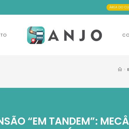
ÁREA DO CL
NTO
CO
>
NSÃO “EM TANDEM”: MECÂ