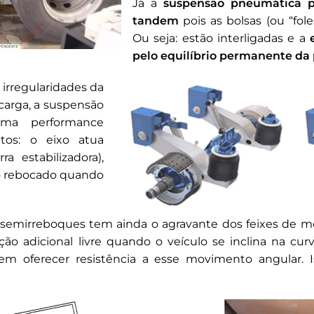
Já a
suspensão pneumática 
tandem
pois as bolsas (ou “fol
Ou seja: estão interligadas e a
e
pelo equilíbrio permanente da
irregularidades da
 carga, a suspensão
uma performance
tos: o eixo atua
a estabilizadora),
ao rebocado quando
emirreboques tem ainda o agravante dos feixes de mol
o adicional livre quando o veículo se inclina na cur
em oferecer resistência a esse movimento angular. Is