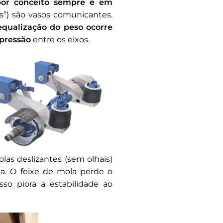
por conceito sempre é em
es”) são vasos comunicantes.
qualização do peso ocorre
 pressão
entre os eixos.
as deslizantes (sem olhais)
va. O feixe de mola perde o
so piora a estabilidade ao