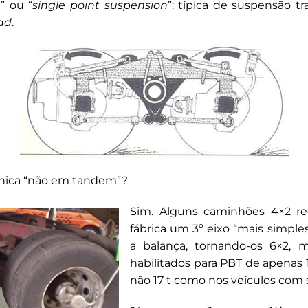
e
” ou “
single point suspension
”: típica de suspensão t
oad
.
nica “não em tandem”?
Sim. Alguns caminhões 4×2 re
fábrica um 3º eixo “mais simples
a balança, tornando-os 6×2, 
habilitados para PBT de apenas 15
não 17 t como nos veículos co