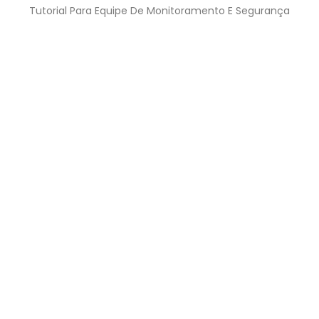
Tutorial Para Equipe De Monitoramento E Segurança
Central de Vendas:
41 2101-1788
vendas@anjo.mobi
ANJO TECNOLOGIA LTDA
Rua Pasteur, 463 – 13o andar – Curitiba – PR CEP
80250-104