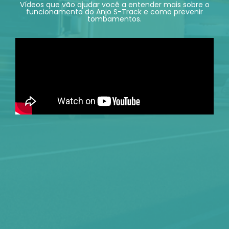
Vídeos que vão ajudar você a entender mais sobre o
funcionamento do Anjo S-Track e como prevenir
tombamentos.